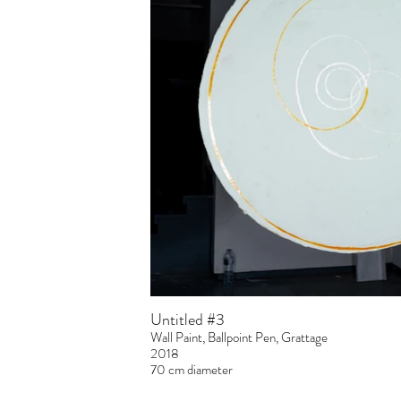
Untitled #3
Wall Paint, Ballpoint Pen, Grattage
2018
70 cm diameter