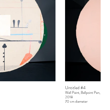
Untitled #4
Wall Paint, Ballpoint Pen, Gratt
2018
70 cm diameter