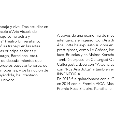
baja y vive. Tras estudiar en
École d'Arts Visuels de
A través de una economía de medi
bajó como actriz y
inteligencia e ingenio. Con Ana J
" (Teatro Universitario,
Ana Jotta ha expuesto su obra en 
ó su trabajo en las artes
prestigiosas, como Le Crédac, Ivr
as principales ferias y
face, Bruselas y en Malmo Konsth
urgo, Barcelona, etc.).
También expuso en Culturgest O
e de descubrimientos que
Culturgest Lisboa con "A Conclu
propios pasos anteriores; de
con "Rua Ana Jotta" y también e
smodernas; y de la noción de
INVENTÓRIA.
uyéndola, ha intentado
En 2013 fue galardonada con el 
o unívoco.
en 2014 con el Premio AICA. Más t
Premio Rosa Shapire, Kunsthalle