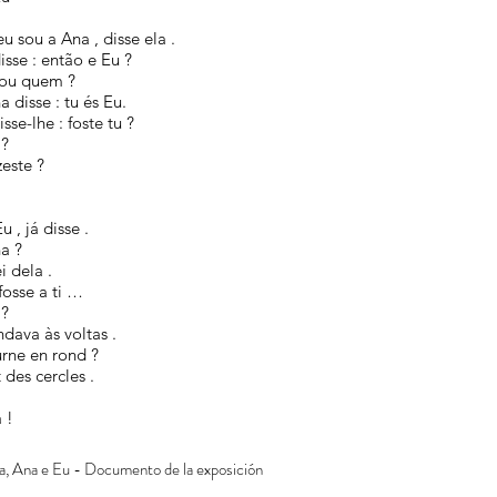
eu sou a Ana , disse ela .
isse : então e Eu ?
sou quem ?
a disse : tu és Eu.
isse-lhe : foste tu ?
 ?
zeste ?
Eu , já disse .
na ?
i dela .
fosse a ti …
 ?
ndava às voltas .
urne en rond ?
t des cercles .
!
a !
a, Ana e Eu - Documento de la exposición