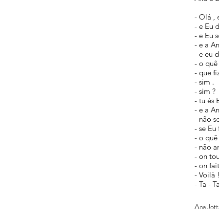
- Olá , 
- e Eu d
- e Eu 
- e a An
- e eu d
- o quê
- que fi
- sim .
- sim ?
- tu és 
- e a A
- não se
- se Eu 
- o quê
- não a
- on to
- on fai
- Voilà 
- Ta - T
Ana Jott