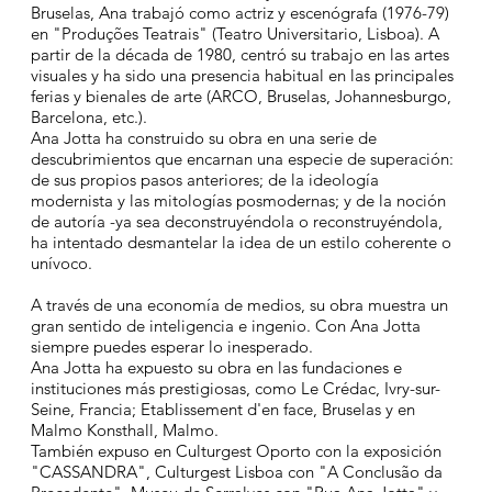
Bruselas, Ana trabajó como actriz y escenógrafa (1976-79)
en "Produções Teatrais" (Teatro Universitario, Lisboa). A
partir de la década de 1980, centró su trabajo en las artes
visuales y ha sido una presencia habitual en las principales
ferias y bienales de arte (ARCO, Bruselas, Johannesburgo,
Barcelona, etc.).
Ana Jotta ha construido su obra en una serie de
descubrimientos que encarnan una especie de superación:
de sus propios pasos anteriores; de la ideología
modernista y las mitologías posmodernas; y de la noción
de autoría -ya sea deconstruyéndola o reconstruyéndola,
ha intentado desmantelar la idea de un estilo coherente o
unívoco.
A través de una economía de medios, su obra muestra un
gran sentido de inteligencia e ingenio. Con Ana Jotta
siempre puedes esperar lo inesperado.
Ana Jotta ha expuesto su obra en las fundaciones e
instituciones más prestigiosas, como Le Crédac, Ivry-sur-
Seine, Francia; Etablissement d'en face, Bruselas y en
Malmo Konsthall, Malmo.
También expuso en Culturgest Oporto con la exposición
"CASSANDRA", Culturgest Lisboa con "A Conclusão da