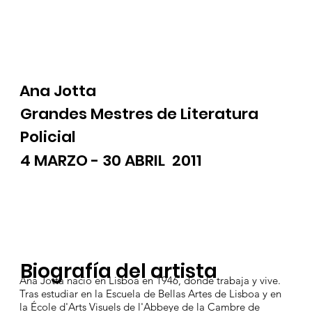
Ana Jotta
Grandes Mestres de Literatura
Policial
4 MARZO - 30 ABRIL 2011
Biografía del artista
Ana Jotta nació en Lisboa en 1946, donde trabaja y vive.
Tras estudiar en la Escuela de Bellas Artes de Lisboa y en
la École d'Arts Visuels de l'Abbeye de la Cambre de