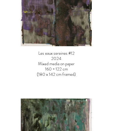
Les eaux sereines #12
2024
Mixed media on paper
160 × 122 cm
(180 x 142 cm framed)