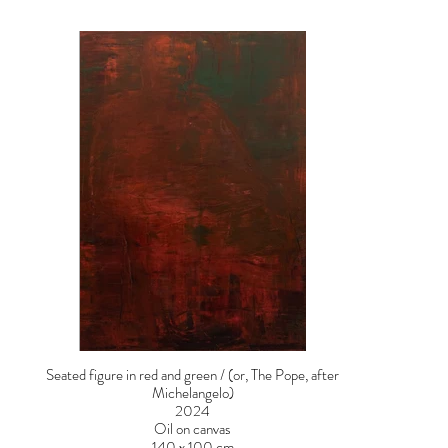
Seated figure in red and green / (or, The Pope, after
Michelangelo)
2024
Oil on canvas
140 x 100 cm