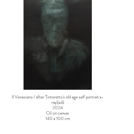
Il Veneziano / after Tintoretto's old age self portrait x-
ray(ed)
2024
Oil on canvas
140 x 100 cm