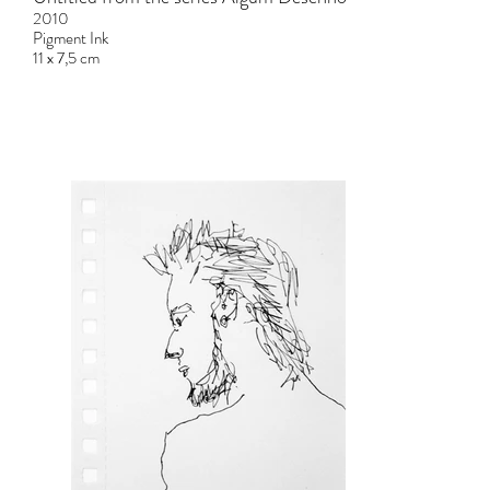
2010
Pigment Ink
11 x 7,5 cm