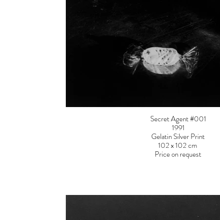
Secret Agent #001
1991
Gelatin Silver Print
102 x 102 cm
Price on request