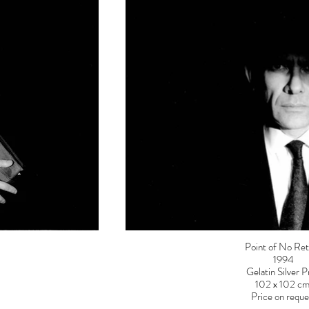
Point of No Re
1994
Gelatin Silver P
102 x 102 c
Price on reque