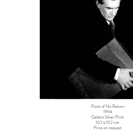
Point of No Return
1994
Gelatin Silver Print
102 x 102 cm
Price on request