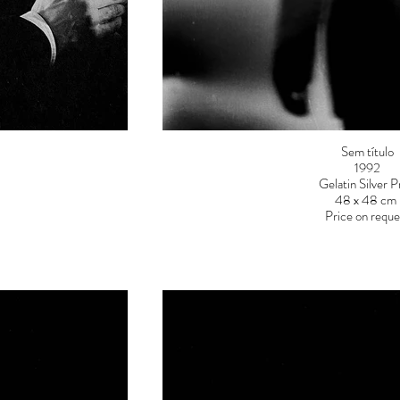
Sem título
1992
Gelatin Silver P
48 x 48 cm
Price on reque