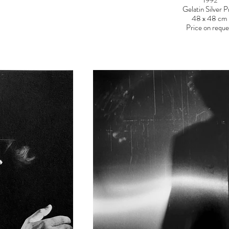
1992
Gelatin Silver P
48 x 48 cm
Price on reque