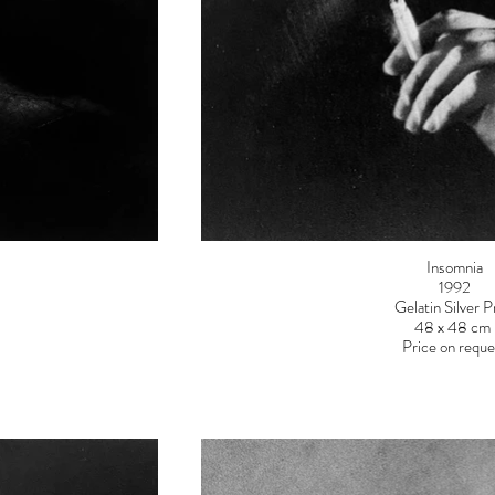
Insomnia
1992
Gelatin Silver P
48 x 48 cm
Price on reque