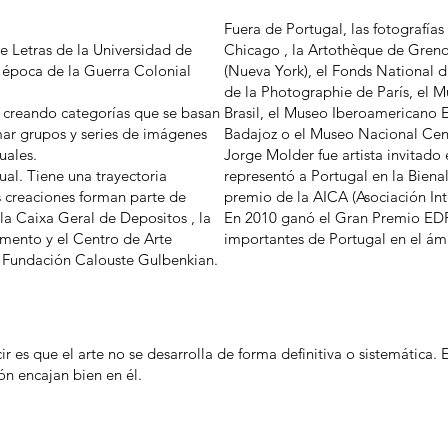
Fuera de Portugal, las fotografías
e Letras de la Universidad de
Chicago , la Artothèque de Greno
 época de la Guerra Colonial
(Nueva York), el Fonds National 
de la Photographie de París, el 
, creando categorías que se basan
Brasil, el Museo Iberoamerican
mar grupos y series de imágenes
Badajoz o el Museo Nacional Cen
uales.
Jorge Molder fue artista invitado
ual. Tiene una trayectoria
representó a Portugal en la Biena
s creaciones forman parte de
premio de la AICA (Asociación Int
la Caixa Geral de Depositos , la
En 2010 ganó el Gran Premio EDP
mento y el Centro de Arte
importantes de Portugal en el ámbi
 Fundación Calouste Gulbenkian.
ir es que el arte no se desarrolla de forma definitiva o sistemática. E
ón encajan bien en él.