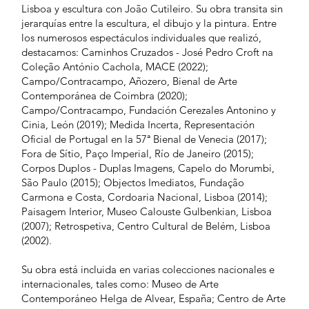
Lisboa y escultura con João Cutileiro. Su obra transita sin
jerarquías entre la escultura, el dibujo y la pintura. Entre
los numerosos espectáculos individuales que realizó,
destacamos: Caminhos Cruzados - José Pedro Croft na
Coleção António Cachola, MACE (2022);
Campo/Contracampo, Añozero, Bienal de Arte
Contemporánea de Coimbra (2020);
Campo/Contracampo, Fundación Cerezales Antonino y
Cinia, León (2019); Medida Incerta, Representación
Oficial de Portugal en la 57ª Bienal de Venecia (2017);
Fora de Sítio, Paço Imperial, Río de Janeiro (2015);
Corpos Duplos - Duplas Imagens, Capelo do Morumbi,
São Paulo (2015); Objectos Imediatos, Fundação
Carmona e Costa, Cordoaria Nacional, Lisboa (2014);
Paisagem Interior, Museo Calouste Gulbenkian, Lisboa
(2007); Retrospetiva, Centro Cultural de Belém, Lisboa
(2002).
Su obra está incluida en varias colecciones nacionales e
internacionales, tales como: Museo de Arte
Contemporáneo Helga de Alvear, España; Centro de Arte