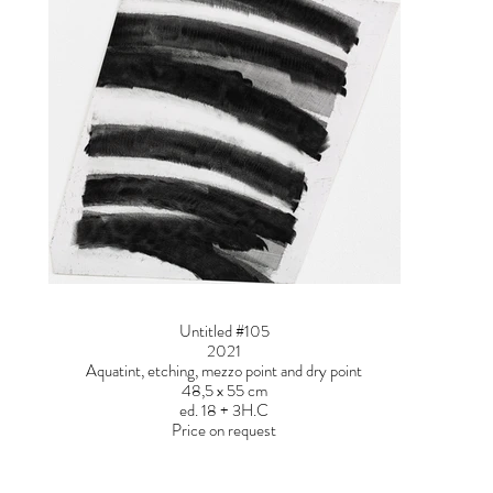
Untitled #105
2021
Aquatint, etching, mezzo point and dry point
48,5 x 55 cm
ed. 18 + 3H.C
Price on request