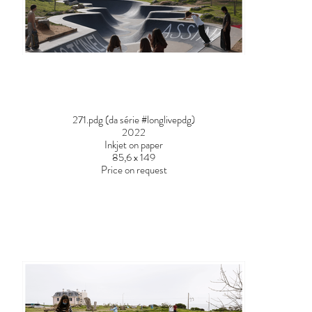
271.pdg (da série #longlivepdg)
2022
Inkjet on paper
85,6 x 149
Price on request