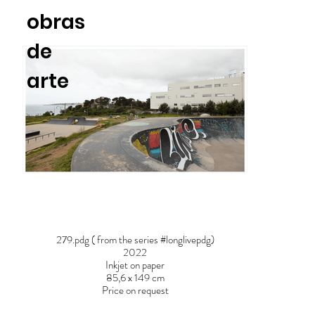
obras
de
arte
279.pdg ( from the series #longlivepdg)
2022
Inkjet on paper
85,6 x 149 cm
Price on request