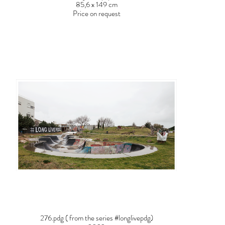
85,6 x 149 cm
Price on request
276.pdg ( from the series #longlivepdg)