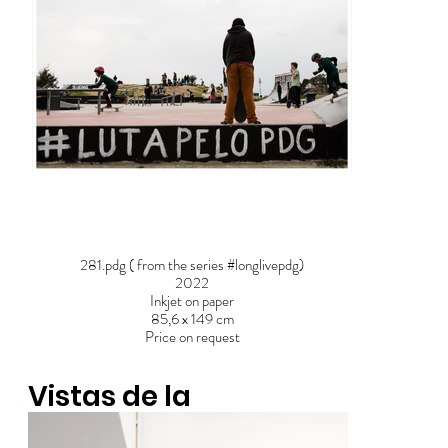
281.pdg ( from the series #longlivepdg)
2022
Inkjet on paper
85,6 x 149 cm
Price on request
Vistas de la
exposición