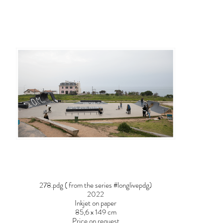
278.pdg ( from the series #longlivepdg)
2022
Inkjet on paper
85,6 x 149 cm
Price on request