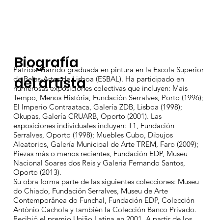
Biografía
Patrícia Garrido graduada en pintura en la Escola Superior
del artista
de Belas-Artes de Lisboa (ESBAL). Ha participado en
numerosas exposiciones colectivas que incluyen: Mais
Tempo, Menos História, Fundación Serralves, Porto (1996);
El Imperio Contraataca, Galería ZDB, Lisboa (1998);
Okupas, Galería CRUARB, Oporto (2001). Las
exposiciones individuales incluyen: T1, Fundación
Serralves, Oporto (1998); Muebles Cubo, Dibujos
Aleatorios, Galería Municipal de Arte TREM, Faro (2009);
Piezas más o menos recientes, Fundación EDP, Museu
Nacional Soares dos Reis y Galeria Fernando Santos,
Oporto (2013).
Su obra forma parte de las siguientes colecciones: Museu
do Chiado, Fundación Serralves, Museu de Arte
Contemporânea do Funchal, Fundación EDP, Colección
António Cachola y también la Colección Banco Privado.
Recibió el premio União Latina en 2001. A partir de los