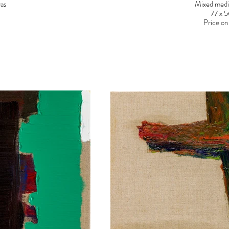
vas
Mixed medi
77 x 
Price on