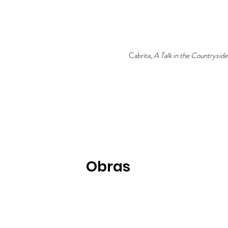
Cabrita,
A Talk in the Countrysid
Obras