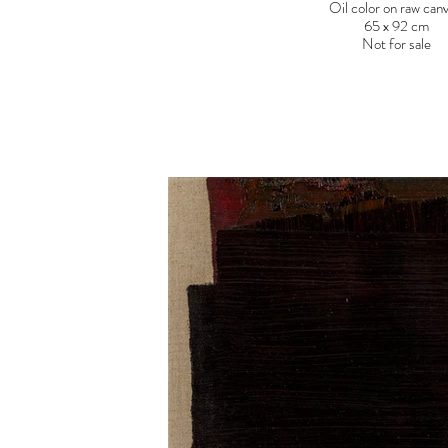
Oil color on raw can
65 x 92 cm
Not for sale