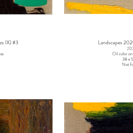
es IX) #3
Landscapes 2020
20
vas
Oil color o
38 x 
Not fo