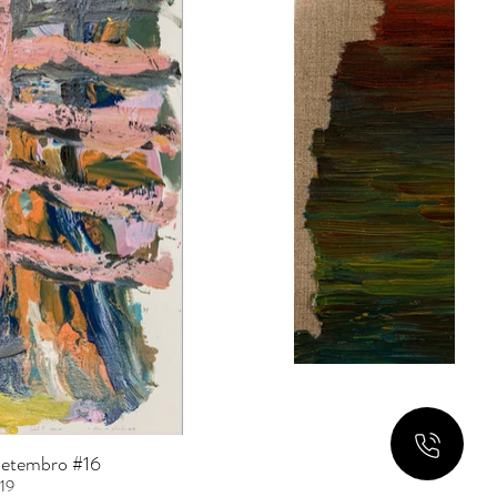
 Setembro #16
Landscape
19