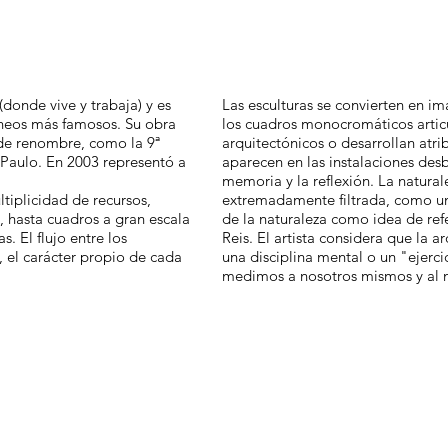
donde vive y trabaja) y es
Las esculturas se convierten en im
áneos más famosos. Su obra
los cuadros monocromáticos artic
 de renombre, como la 9ª
arquitectónicos o desarrollan atrib
 Paulo. En 2003 representó a
aparecen en las instalaciones desb
memoria y la reflexión. La natura
tiplicidad de recursos,
extremadamente filtrada, como un
l, hasta cuadros a gran escala
de la naturaleza como idea de ref
. El flujo entre los
Reis. El artista considera que la a
, el carácter propio de cada
una disciplina mental o un "ejerci
medimos a nosotros mismos y al m