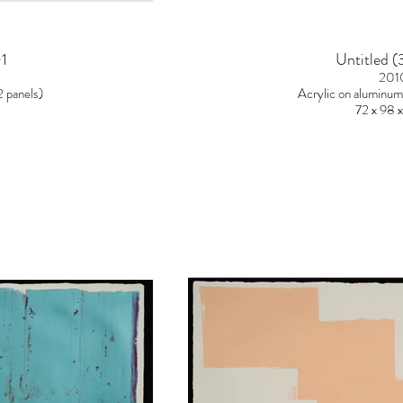
1
Untitled (
201
2 panels)
Acrylic on aluminum 
72 x 98 