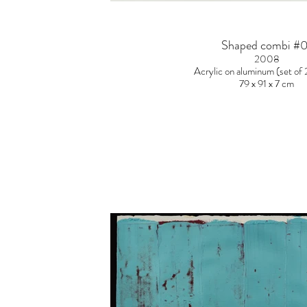
Shaped combi #0
2008
Acrylic on aluminum (set of 
79 x 91 x 7 cm