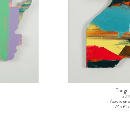
Badge
201
Acrylic on 
74 x 61 