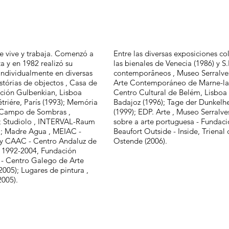
e vive y trabaja. Comenzó a
Entre las diversas exposiciones co
a y en 1982 realizó su
las bienales de Venecia (1986) y S
individualmente en diversas
contemporâneos , Museo Serralves,
stórias de objectos , Casa de
Arte Contemporáneo de Marne-la-
ación Gulbenkian, Lisboa
Centro Cultural de Belém, Lisboa 
êtriére, París (1993); Memória
Badajoz (1996); Tage der Dunkelhe
; Campo de Sombras ,
(1999); EDP. Arte , Museo Serralve
7); Studiolo , INTERVAL-Raum
sobre a arte portuguesa - Fundaci
8); Madre Agua , MEIAC -
Beaufort Outside - Inside, Trie
y CAAC - Centro Andaluz de
Ostende (2006).
 1992-2004, Fundación
 - Centro Galego de Arte
05); Lugares de pintura ,
2005).