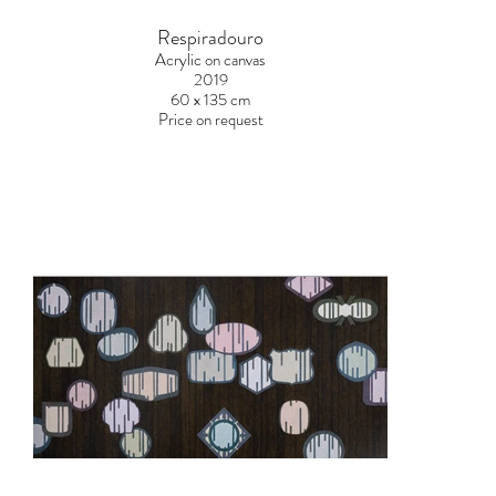
Respiradouro
Acrylic on canvas
2019
60 x 135 cm
Price on request