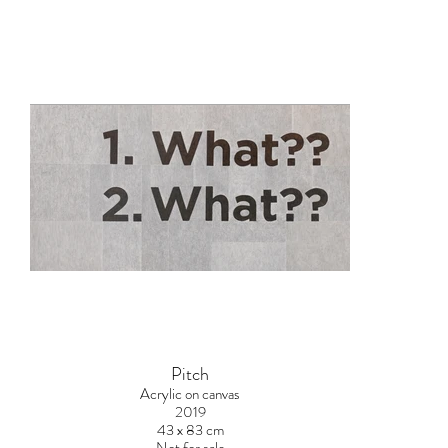
Pitch
Acrylic on canvas
2019
43 x 83 cm
Not for sale