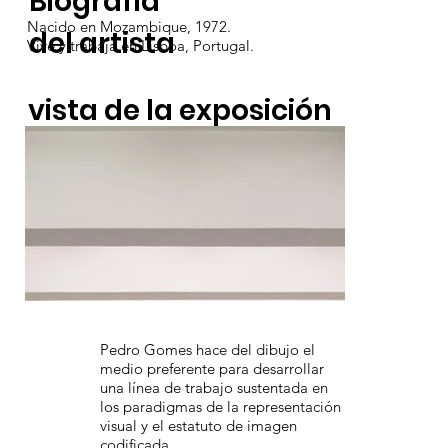
Biografía
Nacido en Mozambique, 1972.
del artista
Vive y trabaja en Lisboa, Portugal.
vista de la exposición
Pedro Gomes hace del dibujo el
medio preferente para desarrollar
una línea de trabajo sustentada en
los paradigmas de la representación
visual y el estatuto de imagen
codificada.