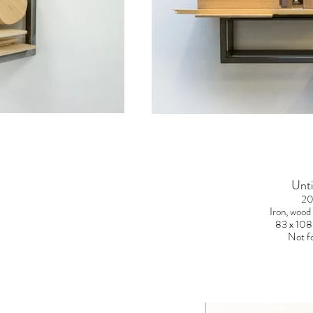
Unti
20
Iron, wood
83 x 108
Not fo