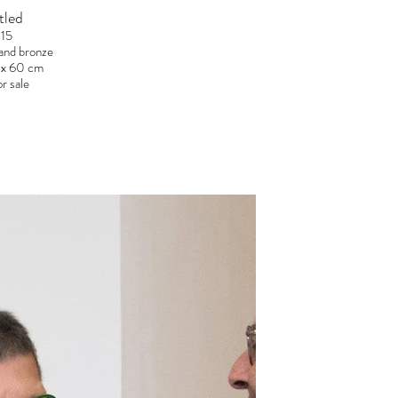
tled
15
 and bronze
 x 60 cm
r sale