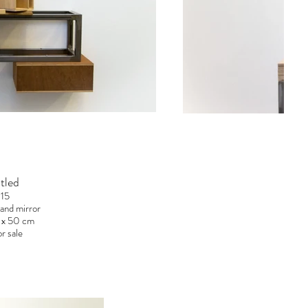
tled
15
 and mirror
Ir
 x 50 cm
r sale