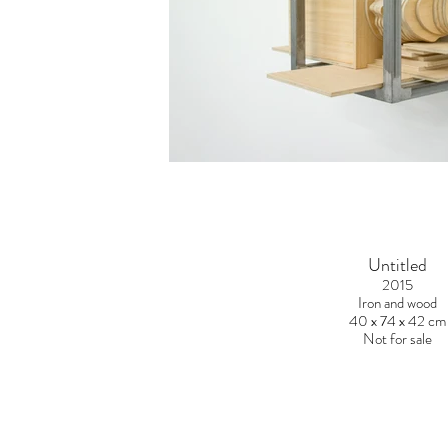
Untitled
2015
Iron and wood
40 x 74 x 42 cm
Not for sale