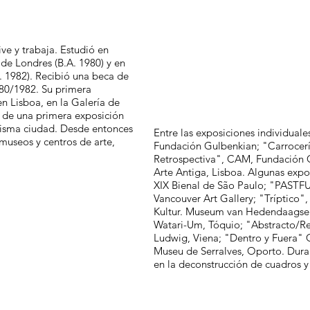
ve y trabaja. Estudió en
 de Londres (B.A. 1980) y en
. 1982). Recibió una beca de
80/1982. Su primera
en Lisboa, en la Galería de
 de una primera exposición
 misma ciudad. Desde entonces
Entre las exposiciones individua
museos y centros de arte,
Fundación Gulbenkian; "Carrocería
Retrospectiva", CAM, Fundación 
Arte Antiga, Lisboa. Algunas expos
XIX Bienal de São Paulo; "PASTF
Vancouver Art Gallery; "Tríptico
Kultur. Museum van Hedendaagse K
Watari-Um, Tóquio; "Abstracto/R
Ludwig, Viena; "Dentro y Fuera" C
Museu de Serralves, Oporto. Dura
en la deconstrucción de cuadros y