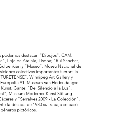
les podemos destacar: "Dibujos", CAM,
", Loja da Atalaia, Lisboa; "Rui Sanches,
Gulbenkian y "Museo", Museu Nacional de
iciones colectivas importantes fueron: la
UTURETENSE", Winnipeg Art Gallery y
", Europália 91. Museum van Hedendaagse
unst, Gante; "Del Silencio a la Luz",
eal", Museum Moderner Kunst Stiftung
áceres y "Serralves 2009 - La Colección",
nte la década de 1980 su trabajo se basó
 géneros pictóricos.