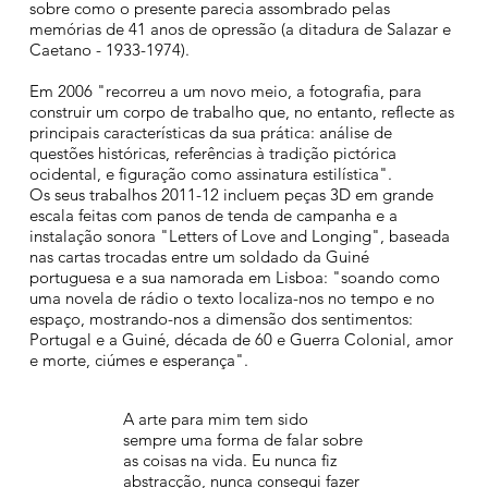
sobre como o presente parecia assombrado pelas
memórias de 41 anos de opressão (a ditadura de Salazar e
Caetano - 1933-1974).
Em 2006 "recorreu a um novo meio, a fotografia, para
construir um corpo de trabalho que, no entanto, reflecte as
principais características da sua prática: análise de
questões históricas, referências à tradição pictórica
ocidental, e figuração como assinatura estilística".
Os seus trabalhos 2011-12 incluem peças 3D em grande
escala feitas com panos de tenda de campanha e a
instalação sonora "Letters of Love and Longing", baseada
nas cartas trocadas entre um soldado da Guiné
portuguesa e a sua namorada em Lisboa: "soando como
uma novela de rádio o texto localiza-nos no tempo e no
espaço, mostrando-nos a dimensão dos sentimentos:
Portugal e a Guiné, década de 60 e Guerra Colonial, amor
e morte, ciúmes e esperança".
A arte para mim tem sido
sempre uma forma de falar sobre
as coisas na vida. Eu nunca fiz
abstracção, nunca consegui fazer