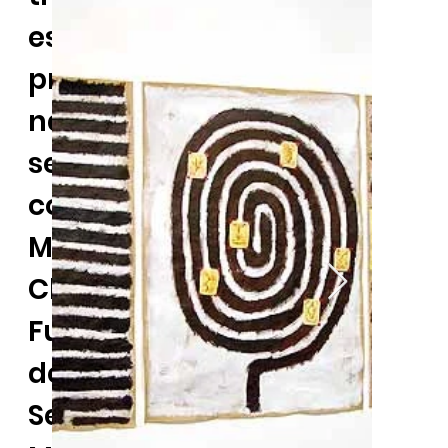
está
presente
nas
seguintes
coleções:
Museu do
Chiado,
Fundação
de
Serralves,