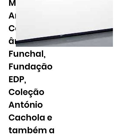
Museu de
Arte
Contempor
ânea do
Funchal,
Fundação
EDP,
Coleção
António
Cachola e
também a