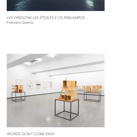
LES FRISSONS LES ÉTOILES E OS PIRILAMPOS
Francisco Queirós
WORDS DON'T COME EASY