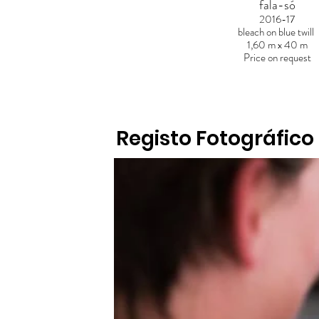
fala-só
2016-17
bleach on blue twill
1,60 m x 40 m
Price on request
Registo Fotográfico