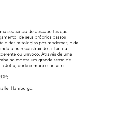
uma sequência de descobertas que
gamento: de seus próprios passos
sta e das mitologias pós-modernas; e da
uindo-a ou reconstruindo-a, tentou
 coerente ou unívoco. Através de uma
trabalho mostra um grande senso de
na Jotta, pode sempre esperar o
EDP;
thalle, Hamburgo.