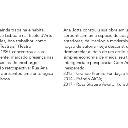
inda trabalha e habita.
Ana Jotta construiu sua obra em 
de Lisboa e na École d'Arts
corporificam uma espécie de apa
elas, Ana trabalhou como
anteriores; da ideologia moderni
Teatrais" (Teatro
noção de autoria - seja desconstr
e 1980, concentrou a sua
desmantelar a ideia de um estilo
rmente, marcado presença nas
simples economia de meios, seu 
ruxelas, Joanesburgo,
inteligência e perspicácia. Com A
ão retrospectiva: Rua Ana
inesperado.
a apresentou uma antológica
2013 - Grande Prémio Fundação 
isboa.
2014 - Prémio AICA;
2017 - Rosa Shapire Award, Kuns