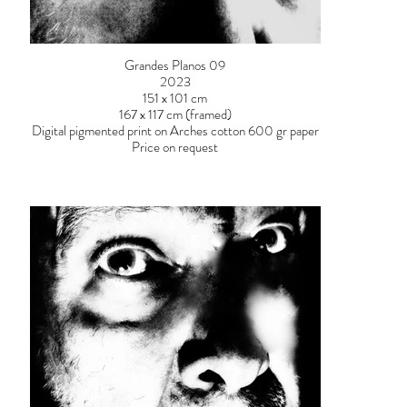
Grandes Planos 09
2023
151 x 101 cm
167 x 117 cm (framed)
Digital pigmented print on Arches cotton 600 gr paper
Price on request