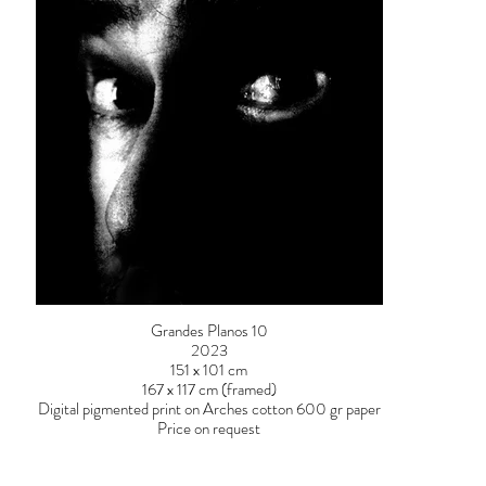
Grandes Planos 10
2023
151 x 101 cm
167 x 117 cm (framed)
Digital pigmented print on Arches cotton 600 gr paper
Price on request