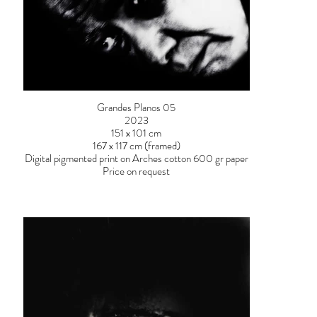
Grandes Planos 05
2023
151 x 101 cm
167 x 117 cm (framed)
Digital pigmented print on Arches cotton 600 gr paper
Price on request