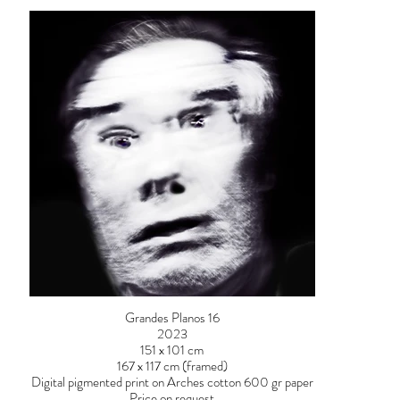
Grandes Planos 16
2023
151 x 101 cm
167 x 117 cm (framed)
Digital pigmented print on Arches cotton 600 gr paper
Price on request