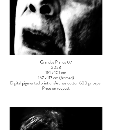
Grandes Planos 07
2023
151 x 101 cm
167 x 117 cm (framed)
Digital pigmented print on Arches cotton 600 gr paper
Price on request