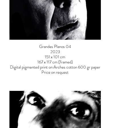
Grandes Planos 04
2023
151 x 101 cm
167 x 117 cm (framed)
Digital pigmented print on Arches cotton 600 gr paper
Price on request