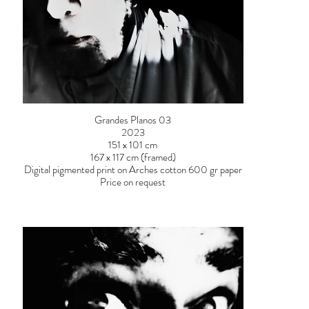
Grandes Planos 03
2023
151 x 101 cm
167 x 117 cm (framed)
Digital pigmented print on Arches cotton 600 gr paper
Price on request