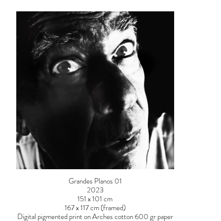
Grandes Planos 01
2023
151 x 101 cm
167 x 117 cm (framed)
Digital pigmented print on Arches cotton 600 gr paper