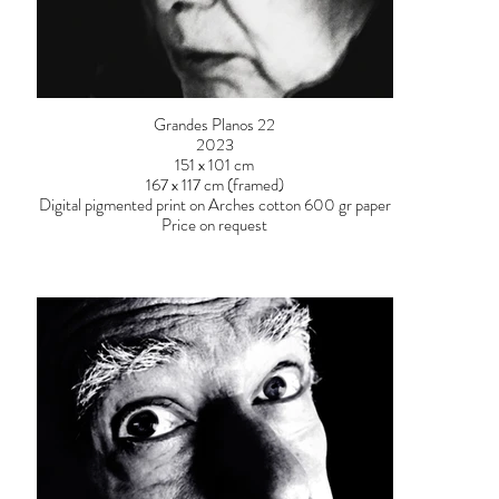
Grandes Planos 22
2023
151 x 101 cm
167 x 117 cm (framed)
Digital pigmented print on Arches cotton 600 gr paper
Price on request