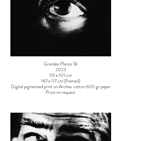
Grandes Planos 18
2023
151 x 101 cm
167 x 117 cm (framed)
Digital pigmented print on Arches cotton 600 gr paper
Price on request