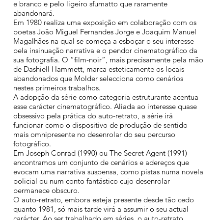
e branco e pelo ligeiro sfumatto que raramente
abandonará.
Em 1980 realiza uma exposição em colaboração com os
poetas João Miguel Fernandes Jorge e Joaquim Manuel
Magalhães na qual se começa a esboçar o seu interesse
pela insinuação narrativa e o pendor cinematográfico da
sua fotografia. O “film-noir”, mais precisamente pela mão
de Dashiell Hammett, marca esteticamente os locais
abandonados que Molder selecciona como cenários
nestes primeiros trabalhos.
A adopção da série como categoria estruturante acentua
esse carácter cinematográfico. Aliada ao interesse quase
obsessivo pela prática do auto-retrato, a série irá
funcionar como o dispositivo de produção de sentido
mais omnipresente no desenrolar do seu percurso
fotográfico.
Em Joseph Conrad (1990) ou The Secret Agent (1991)
encontramos um conjunto de cenários e adereços que
evocam uma narrativa suspensa, como pistas numa novela
policial ou num conto fantástico cujo desenrolar
permanece obscuro.
O auto-retrato, embora esteja presente desde tão cedo
quanto 1981, só mais tarde virá a assumir o seu actual
carácter. Ao ser trabalhado em séries, o auto-retrato