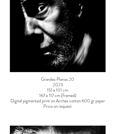
Grandes Planos 20
2023
151 x 101 cm
167 x 117 cm (framed)
Digital pigmented print on Arches cotton 600 gr paper
Price on request