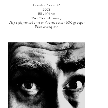
Grandes Planos 02
2023
151 x 101 cm
167 x 117 cm (framed)
Digital pigmented print on Arches cotton 600 gr paper
Price on request