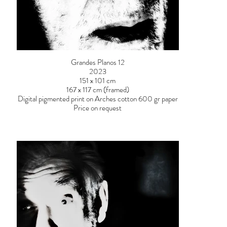
Grandes Planos 12
2023
151 x 101 cm
167 x 117 cm (framed)
Digital pigmented print on Arches cotton 600 gr paper
Price on request