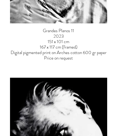
Grandes Planos 11
2023
151 x 101 cm
167 x 117 cm (framed)
Digital pigmented print on Arches cotton 600 gr paper
Price on request