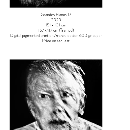
Grandes Planos 17
2023
151 x 101 cm
167 x 117 cm (framed)
Digital pigmented print on Arches cotton 600 gr paper
Price on request