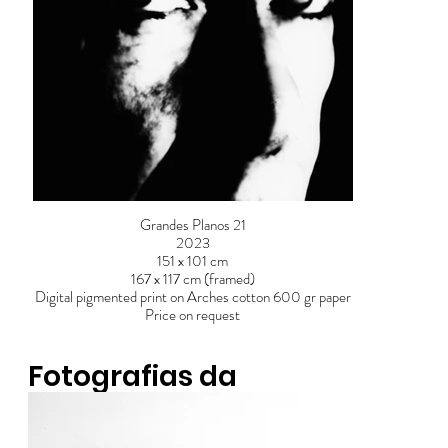
Grandes Planos 21
2023
151 x 101 cm
167 x 117 cm (framed)
Digital pigmented print on Arches cotton 600 gr paper
Price on request
Fotografias da
Exposição