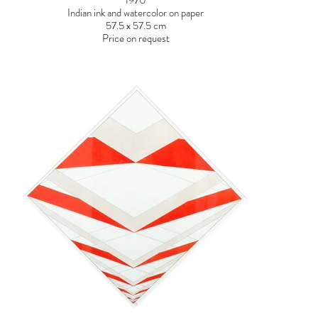
1970
Indian ink and watercolor on paper
57.5 x 57.5 cm
Price on request