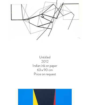
Untitled
2012
Indian ink on paper
63 x 90 cm
Price on request