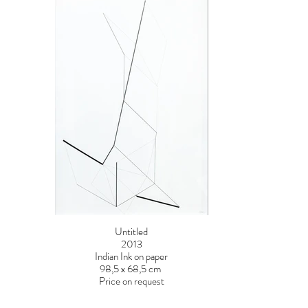
Untitled
2013
Indian Ink on paper
98,5 x 68,5 cm
Price on request