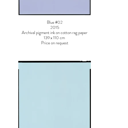
Blue #02
2015
Archival pigment ink on cotton rag paper
139 x 110 cm
Price on request