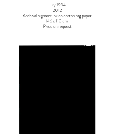
July 1984
2012
Archival pigment ink on cotton rag paper
146 x 110 cm
Price on request