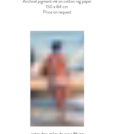
Archival pigment ink on cotton rag paper
150 x 84 cm
Price on request
entre dois grãos de areia #6.jpg