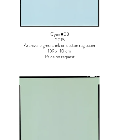
Cyan #03
2015
Archival pigment ink on cotton rag paper
139 x 110 cm
Price on request