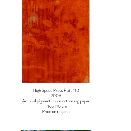
High Speed Press Plate#10
2006
Archival pigment ink on cotton rag paper
146 x 110 cm
Price on request