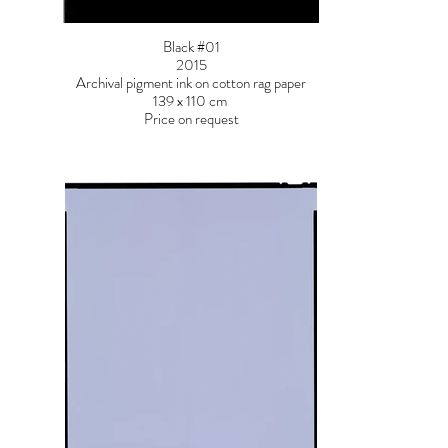
Black #01
2015
Archival pigment ink on cotton rag paper
139 x 110 cm
Price on request