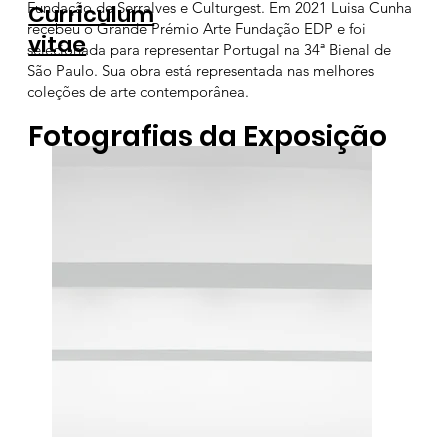
Fundação de Serralves e Culturgest. Em 2021 Luisa Cunha
Curriculum
recebeu o Grande Prémio Arte Fundação EDP e foi
vitae
selecionada para representar Portugal na 34ª Bienal de
São Paulo. Sua obra está representada nas melhores
coleções de arte contemporânea.
Fotografias da Exposição