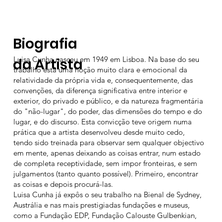
Biografia
Luisa Cunha nasceu em 1949 em Lisboa. Na base do seu
da Artista
trabalho está uma noção muito clara e emocional da
relatividade da própria vida e, consequentemente, das
convenções, da diferença significativa entre interior e
exterior, do privado e público, e da natureza fragmentária
do "não-lugar", do poder, das dimensões do tempo e do
lugar, e do discurso. Esta convicção teve origem numa
prática que a artista desenvolveu desde muito cedo,
tendo sido treinada para observar sem qualquer objectivo
em mente, apenas deixando as coisas entrar, num estado
de completa receptividade, sem impor fronteiras, e sem
julgamentos (tanto quanto possível). Primeiro, encontrar
as coisas e depois procurá-las.
Luisa Cunha já expôs o seu trabalho na Bienal de Sydney,
Austrália e nas mais prestigiadas fundações e museus,
como a Fundação EDP, Fundação Calouste Gulbenkian,