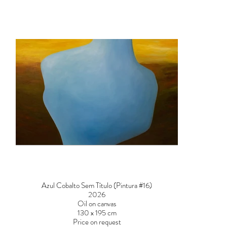
Azul Cobalto Sem Título (Pintura #16)
2026
Oil on canvas
130 x 195 cm
Price on request