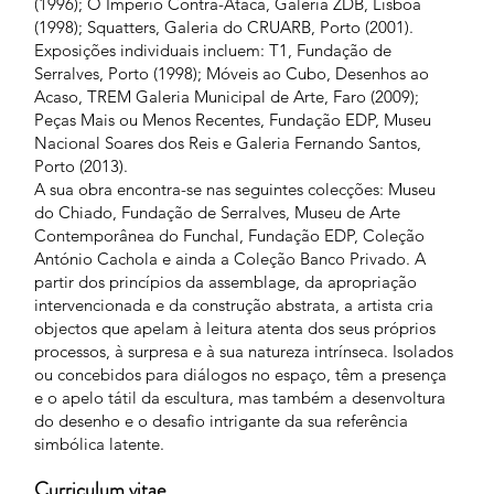
(1996); O Império Contra-Ataca, Galeria ZDB, Lisboa
(1998); Squatters, Galeria do CRUARB, Porto (2001).
Exposições individuais incluem: T1, Fundação de
Serralves, Porto (1998); Móveis ao Cubo, Desenhos ao
Acaso, TREM Galeria Municipal de Arte, Faro (2009);
Peças Mais ou Menos Recentes, Fundação EDP, Museu
Nacional Soares dos Reis e Galeria Fernando Santos,
Porto (2013).
A sua obra encontra-se nas seguintes colecções: Museu
do Chiado, Fundação de Serralves, Museu de Arte
Contemporânea do Funchal, Fundação EDP, Coleção
António Cachola e ainda a Coleção Banco Privado. A
partir dos princípios da assemblage, da apropriação
intervencionada e da construção abstrata, a artista cria
objectos que apelam à leitura atenta dos seus próprios
processos, à surpresa e à sua natureza intrínseca. Isolados
ou concebidos para diálogos no espaço, têm a presença
e o apelo tátil da escultura, mas também a desenvoltura
do desenho e o desafio intrigante da sua referência
simbólica latente.
Curriculum vitae