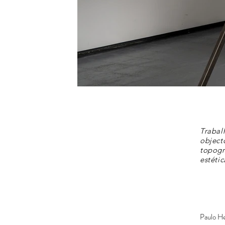
Trabal
object
topogr
estétic
Paulo H