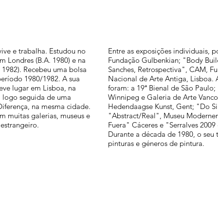
ive e trabalha. Estudou no
Entre as exposições individuais,
m Londres (B.A. 1980) e na
Fundação Gulbenkian; "Body Build
 1982). Recebeu uma bolsa
Sanches, Retrospectiva", CAM, F
eríodo 1980/1982. A sua
Nacional de Arte Antiga, Lisboa.
eve lugar em Lisboa, na
foram: a 19ª Bienal de São Paul
 logo seguida de uma
Winnipeg e Galeria de Arte Vancou
 Diferença, na mesma cidade.
Hedendaagse Kunst, Gent; "Do Sil
m muitas galerias, museus e
"Abstract/Real", Museu Moderner 
estrangeiro.
Fuera" Cáceres e "Serralves 2009 
Durante a década de 1980, o seu 
pinturas e géneros de pintura.