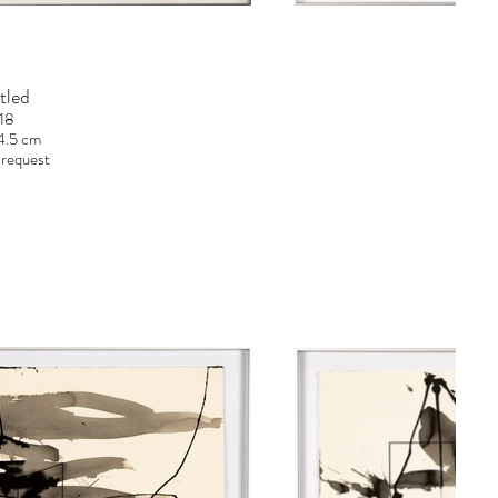
tled
18
4.5 cm
 request