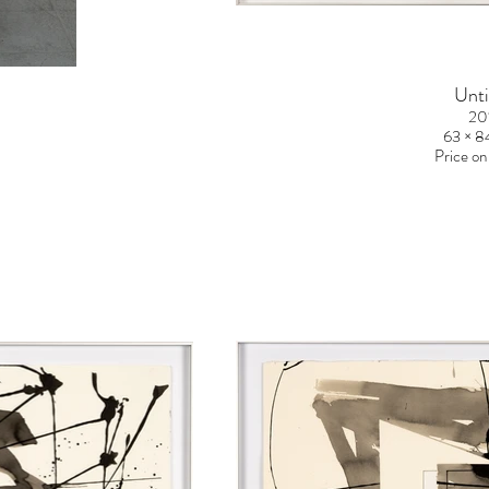
Unti
20
m
63 × 8
Price on