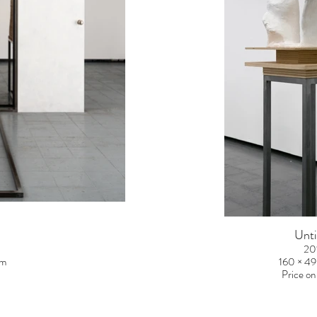
Unti
20
cm
160 × 49
Price on