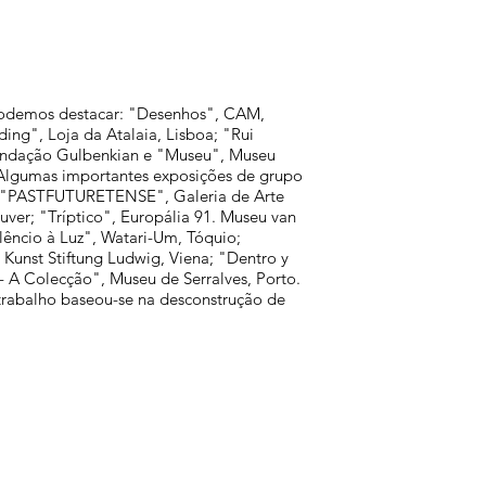
 podemos destacar: "Desenhos", CAM,
ing", Loja da Atalaia, Lisboa; "Rui
undação Gulbenkian e "Museu", Museu
 Algumas importantes exposições de grupo
o; "PASTFUTURETENSE", Galeria de Arte
ver; "Tríptico", Europália 91. Museu van
êncio à Luz", Watari-Um, Tóquio;
Kunst Stiftung Ludwig, Viena; "Dentro y
- A Colecção", Museu de Serralves, Porto.
trabalho baseou-se na desconstrução de