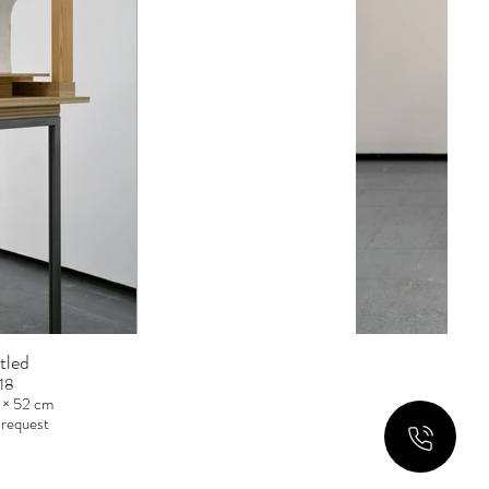
tled
18
 × 52 cm
 request